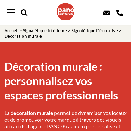
Panneau de gestion des cookies
Menu
Accueil
>
Signalétique intérieure
>
Signalétique Décorative
>
Décoration murale
Décoration murale :
personnalisez vos
espaces professionnels
La
décoration murale
permet de dynamiser vos locaux
et de promouvoir votre marque à travers des visuels
attractifs. L’
agence PANO Kraainem
personnalise et