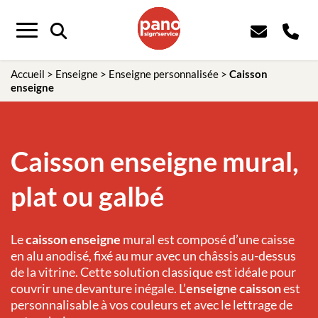
Panneau de gestion des cookies
Menu
Accueil
>
Enseigne
>
Enseigne personnalisée
>
Caisson
enseigne
Caisson enseigne mural,
plat ou galbé
Le
caisson enseigne
mural est composé d’une caisse
en alu anodisé, fixé au mur avec un châssis au-dessus
de la vitrine. Cette solution classique est idéale pour
couvrir une devanture inégale. L’
enseigne caisson
est
personnalisable à vos couleurs et avec le lettrage de