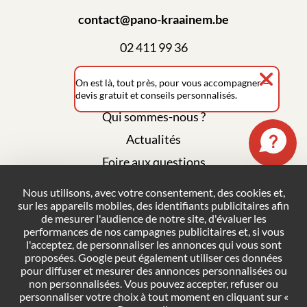
contact@pano-kraainem.be
02 411 99 36
On est là, tout près, pour vous accompagner —
devis gratuit et conseils personnalisés.
Qui sommes-nous ?
Actualités
Foire aux questions
Mentions légales
Nous utilisons, avec votre consentement, des cookies et,
sur les appareils mobiles, des identifiants publicitaires afin
Plan du site
de mesurer l'audience de notre site, d'évaluer les
Politique de confidentialité
performances de nos campagnes publicitaires et, si vous
l'acceptez, de personnaliser les annonces qui vous sont
Conditions générales de vente
proposées. Google peut également utiliser ces données
pour diffuser et mesurer des annonces personnalisées ou
Gestion des cookies
non personnalisées. Vous pouvez accepter, refuser ou
personnaliser votre choix à tout moment en cliquant sur «