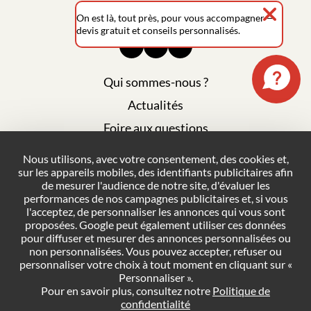
02 411 99 36
On est là, tout près, pour vous accompagner —
devis gratuit et conseils personnalisés.
Qui sommes-nous ?
Actualités
Foire aux questions
Mentions légales
Nous utilisons, avec votre consentement, des cookies et,
sur les appareils mobiles, des identifiants publicitaires afin
Plan du site
de mesurer l'audience de notre site, d'évaluer les
Politique de confidentialité
performances de nos campagnes publicitaires et, si vous
l'acceptez, de personnaliser les annonces qui vous sont
Conditions générales de vente
proposées. Google peut également utiliser ces données
pour diffuser et mesurer des annonces personnalisées ou
Gestion des cookies
non personnalisées. Vous pouvez accepter, refuser ou
personnaliser votre choix à tout moment en cliquant sur «
Personnaliser ».
NOUS CONTACTER
Pour en savoir plus, consultez notre
Politique de
confidentialité