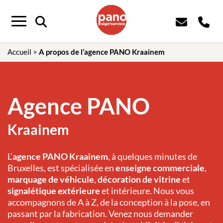
Panneau de gestion des cookies
Menu
Accueil
>
A propos de l’agence PANO Kraainem
Agence PANO
Kraainem
L’
agence PANO Kraainem
, à quelques minutes de
Bruxelles, est spécialisée en
enseigne commerciale
,
marquage de véhicule
,
décoration de vitrine
et
signalétique extérieure
et intérieure. Nous vous
accompagnons de A à Z, de la conception à la pose, en
passant par la fabrication. Venez nous demander