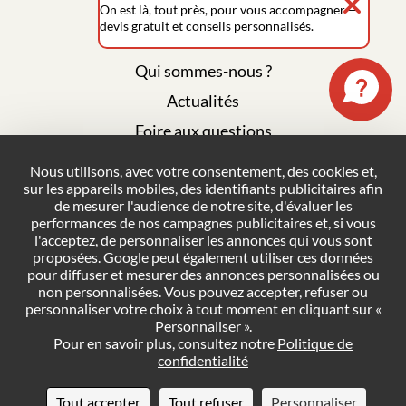
On est là, tout près, pour vous accompagner —
devis gratuit et conseils personnalisés.
Qui sommes-nous ?
Actualités
Foire aux questions
Mentions légales
Nous utilisons, avec votre consentement, des cookies et,
sur les appareils mobiles, des identifiants publicitaires afin
Plan du site
de mesurer l'audience de notre site, d'évaluer les
Politique de confidentialité
performances de nos campagnes publicitaires et, si vous
l'acceptez, de personnaliser les annonces qui vous sont
Conditions générales de vente
proposées. Google peut également utiliser ces données
pour diffuser et mesurer des annonces personnalisées ou
Gestion des cookies
non personnalisées. Vous pouvez accepter, refuser ou
personnaliser votre choix à tout moment en cliquant sur «
Personnaliser ».
NOUS CONTACTER
Pour en savoir plus, consultez notre
Politique de
confidentialité
DEMANDER UN DEVIS
Tout accepter
Tout refuser
Personnaliser