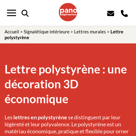
Panneau de gestion des cookies
Menu
Accueil
>
Signalétique intérieure
>
Lettres murales
>
Lettre
polystyrène
Lettre polystyrène : une
décoration 3D
économique
Les
lettres en polystyrène
se distinguent par leur
légèreté et leur polyvalence. Le polystyrène est un
matériau économique, pratique et flexible pour orner