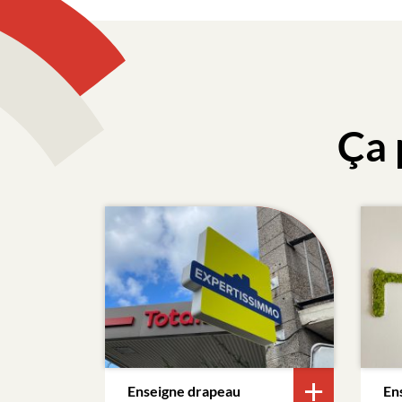
Ça 
Enseigne drapeau
En