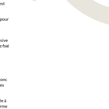
est
 pour
ésive
e fixé
donc
des
ée à
orme