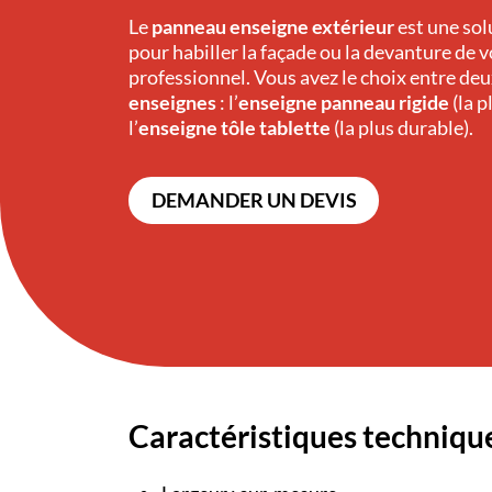
Le
panneau enseigne extérieur
est une sol
pour habiller la façade ou la devanture de 
professionnel. Vous avez le choix entre de
enseignes
: l’
enseigne panneau rigide
(la 
l’
enseigne tôle tablette
(la plus durable).
DEMANDER UN DEVIS
Caractéristiques techniqu