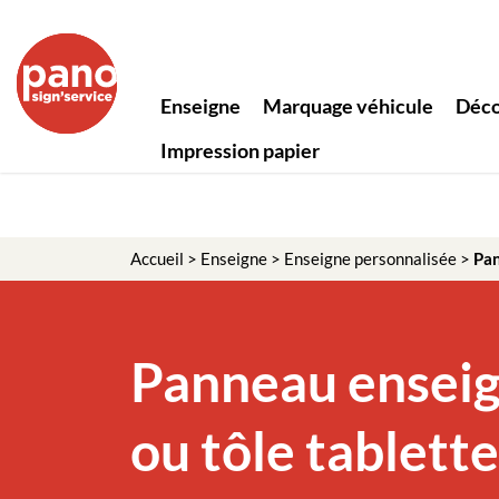
Panneau de gestion des cookies
Enseigne
Marquage véhicule
Déco
Impression papier
Accueil
>
Enseigne
>
Enseigne personnalisée
>
Pa
Panneau enseig
ou tôle tablette