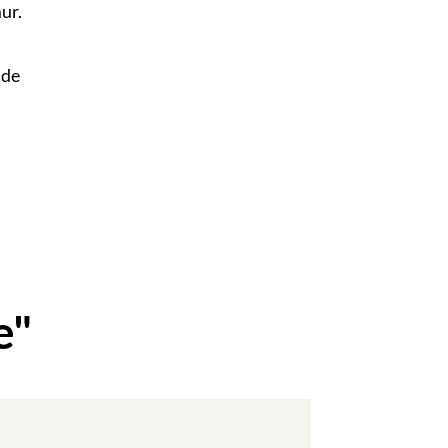
ur.
 de
e"