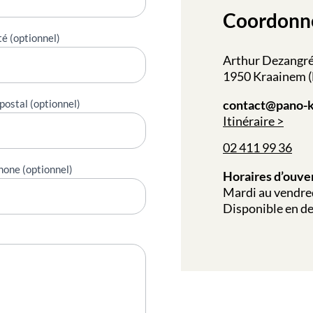
Coordonn
té (optionnel)
Arthur Dezangré
1950 Kraainem (B
postal (optionnel)
contact@pano-k
Itinéraire
02 411 99 36
hone (optionnel)
Horaires d’ouver
Mardi au vendre
Disponible en de