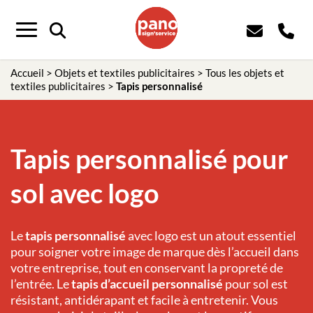
Menu
Accueil
>
Objets et textiles publicitaires
>
Tous les objets et
textiles publicitaires
>
Tapis personnalisé
Tapis personnalisé pour
sol avec logo
Le
tapis personnalisé
avec logo est un atout essentiel
pour soigner votre image de marque dès l’accueil dans
votre entreprise, tout en conservant la propreté de
l’entrée. Le
tapis d’accueil
personnalisé
pour sol est
résistant, antidérapant et facile à entretenir. Vous