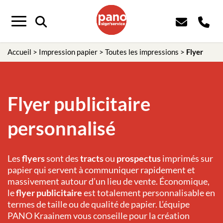
Panneau de gestion des cookies
Menu
Accueil
>
Impression papier
>
Toutes les impressions
>
Flyer
Flyer publicitaire
personnalisé
Les
flyers
sont des
tracts
ou
prospectus
imprimés sur
papier qui servent à communiquer rapidement et
massivement autour d’un lieu de vente. Économique,
le
flyer publicitaire
est totalement personnalisable en
termes de taille ou de qualité de papier. L’équipe
PANO Kraainem vous conseille pour la création